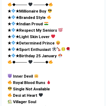
❖────
────❖
★
★Millionaire Boy
★
★Branded Style
★
★Indian Proud
★
★Respect My Seniors
★
★Light Skin Lover
★
★Determined Prince
★
★Sport Enthusiast
★
★Birthday 25 January
❖────
────❖
Inner Devil
Royal Blood Runs
Single Not Available
Desi at Heart
Villager Soul