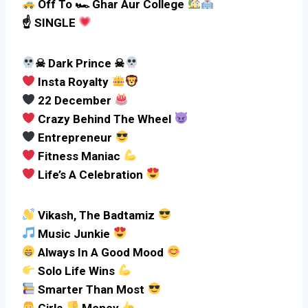
Off To 🏎 Ghar Aur College
☝
SINGLE
☠ Dark Prince ☠
Insta Royalty
22 December
Crazy Behind The Wheel
Entrepreneur
Fitness Maniac
Life’s A Celebration
Vikash, The Badtamiz
Music Junkie
Always In A Good Mood
Solo Life Wins
Smarter Than Most
Girls
Money