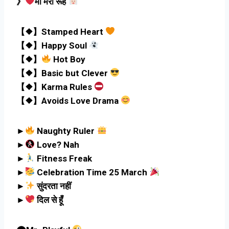
》
माँ मेरी रूह
【❖】Stamped Heart
【❖】Happy Soul
【❖】
Hot Boy
【❖】Basic but Clever
【❖】Karma Rules
【❖】Avoids Love Drama
►
Naughty Ruler
►
Love? Nah
►
Fitness Freak
►
Celebration Time 25 March
►
सुंदरता नहीं
►
दिल से हूँ