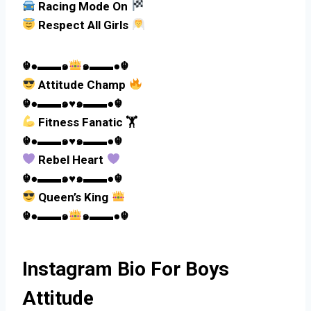
Racing Mode On
Respect All Girls
☬●▬▬๑
๑▬▬●☬
Attitude Champ
☬●▬▬๑♥️๑▬▬●☬
Fitness Fanatic 🏋
☬●▬▬๑♥️๑▬▬●☬
Rebel Heart
☬●▬▬๑♥️๑▬▬●☬
Queen’s King
☬●▬▬๑
๑▬▬●☬
Instagram Bio For Boys
Attitude