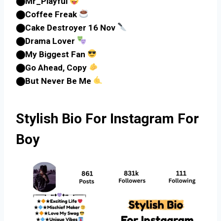
⬤Mr_Playful
⬤Coffee Freak
⬤Cake Destroyer 16 Nov
⬤Drama Lover
⬤My Biggest Fan
⬤Go Ahead, Copy
⬤But Never Be Me
Stylish Bio For Instagram For
Boy