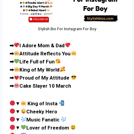
Stylish Bio For Instagram For Boy
➡
I Adore Mom & Dad
➡
Attitude Reflects You
➡
Life Full of Fun
➡
King of My World
➡
Proud of My Attitude
➡
Cake Slayer 10 March
▼
King of Insta
▼
Cheeky Hero
▼
Music Fanatic
▼
Lover of Freedom