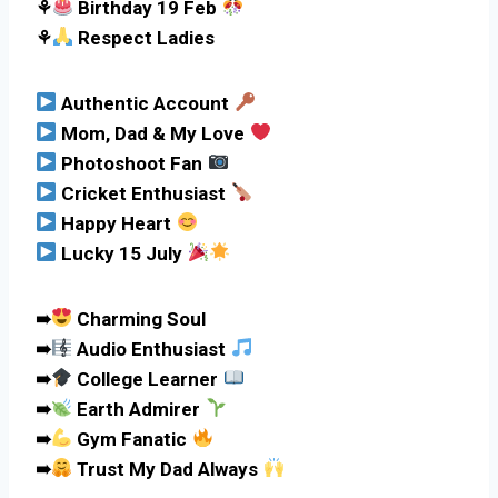
⚘
Birthday 19 Feb
⚘
Respect Ladies
Authentic Account
Mom, Dad & My Love
Photoshoot Fan
Cricket Enthusiast
Happy Heart
Lucky 15 July
➠
Charming Soul
➠
Audio Enthusiast
➠
College Learner
➠
Earth Admirer
➠
Gym Fanatic
➠
Trust My Dad Always