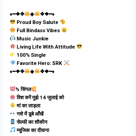
♦️
━❖✥
◈
✥❖━
♦️
Proud Boy Salute
Full Bindass Vibes
Music Junkie
Living Life With Attitude
100% Single
Favorite Hero: SRK
♦️
━❖✥
◈
✥❖━
♦️
% सिंगल
विश करें मुझे 14 जुलाई को
मां का लाड़ला
नशे में डूबे आँखें
सेल्फी का शौकीन
म्यूजिक का दीवाना