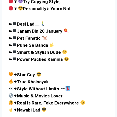
▼
Try Copying Style,
▼
Personality’s Yours Not
➽
Desi Lad__
➽
Janam Din 20 January
➽
Pet Fanatic
➽
Pune Se Banda
➽
Smart & Stylish Dude
➽
Power Packed Kamina
✦Star Guy
✦True Khalnayak
✦Style Without Limits
✦Music & Movies Lover
✦Real Is Rare, Fake Everywhere
✦Nawabi Lad