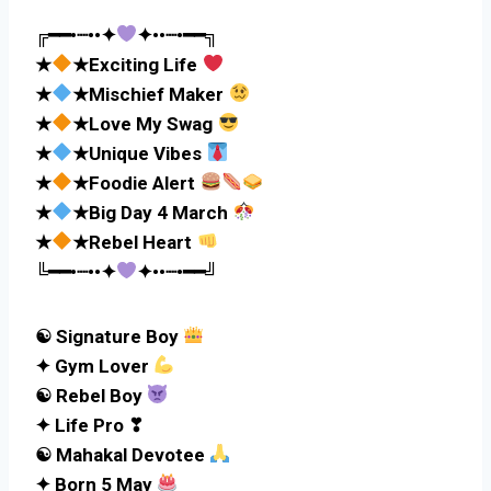
╔━━•┈••✦
✦••┈•━━╗
★
★Exciting Life
★
★Mischief Maker
★
★Love My Swag
★
★Unique Vibes
★
★Foodie Alert
★
★Big Day 4 March
★
★Rebel Heart
╚━━•┈••✦
✦••┈•━━╝
☯ Signature Boy
✦ Gym Lover
☯ Rebel Boy
✦ Life Pro ❣
☯ Mahakal Devotee
✦ Born 5 May