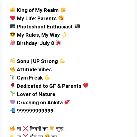
King of My Realm
My Life: Parents
Photoshoot Enthusiast
My Rules, My Way
Birthday: July 8
Sonu | UP Strong
Attitude Vibes
Gym Freak
Dedicated to GF & Parents
Lover of Nature
Crushing on Ankita
999999999999
ना
जिंदगी का
सुख..
ना
मौत का
ग़म..