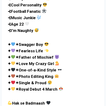
⊰Cool Personality
⊰Football Fanatic
⊰Music Junkie
⊰Age 22
⊰I’m Naughty
✦
✦Swagger Boy
✦
✦Fearless Life
✦
✦Father of Mischief
✦
✦Love My Crazy Girl
✦
✦One-of-a-Kind Style
✦
✦Photo Editing King
✦
✦Single & Proud
✦
✦Royal Debut 4 March
Hak se Badmaash