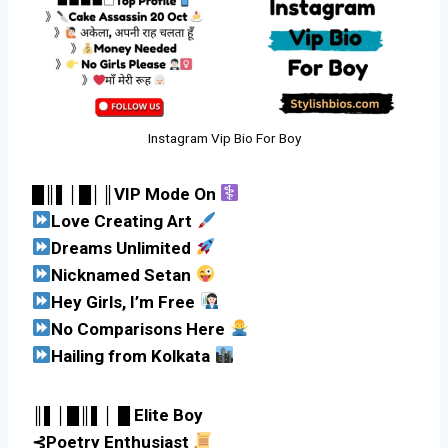
Instagram Vip Bio For Boy
█║▌│█│║VIP Mode On
Love Creating Art
Dreams Unlimited
Nicknamed Setan
Hey Girls, I’m Free
No Comparisons Here
Hailing from Kolkata
║▌│█║▌│ █ Elite Boy
⊰Poetry Enthusiast