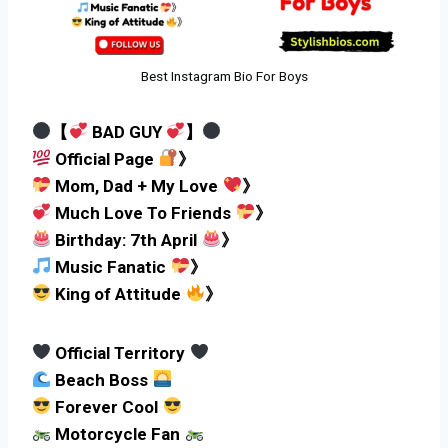
Best Instagram Bio For Boys
【
BAD GUY
】
Official Page
》
Mom, Dad + My Love
》
Much Love To Friends
》
Birthday: 7th April
》
Music Fanatic
》
King of Attitude
》
Official Territory
Beach Boss
Forever Cool
Motorcycle Fan