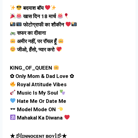
बदमाश बॉय
खास दिन 18 मार्च
फोटोग्राफी का शौकीन
सफर का दीवाना
अमीर नहीं, पर रॉयल हूँ
जीओ, हँसो, प्यार करो
KING_OF_QUEEN
✿ Only Mom & Dad Love ✿
Royal Attitude Vibes
Music Is My Soul
Hate Me Or Date Me
Model Mode ON
Mahakal Ka Diwana
★彡[ɪɴɴᴏᴄᴇɴᴛ ʙᴏʏ]彡★