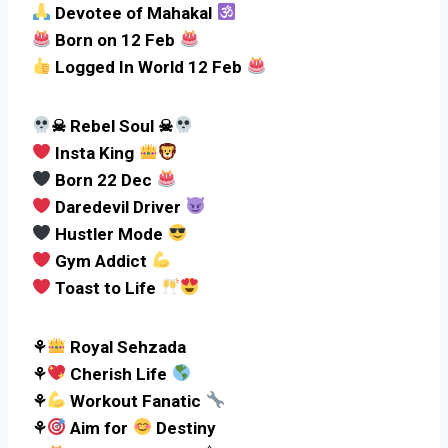
Devotee of Mahakal
Born on 12 Feb
Logged In World 12 Feb
☠ Rebel Soul ☠
Insta King
Born 22 Dec
Daredevil Driver
Hustler Mode
Gym Addict
Toast to Life
⚘
Royal Sehzada
⚘
Cherish Life
⚘
Workout Fanatic
⚘
Aim for
Destiny