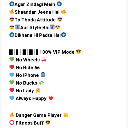
Agar Zindagi Mein
Shaandar Jeena Hai
To Thoda Attitude
Aur Style Bhi
Dikhana Hi Padta Hai
█║▌│█│█║▌100% VIP Mode
No Wheels
No Ride 🏍
No iPhone
No Bucks
No Lady
Always Happy
Danger Game Player
Fitness Buff