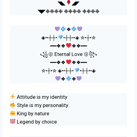
◥◣
◢◤
◥◤❉❉❉❉ ❉❉❉❉ ❉❉❉❉
❖
◈••┼┼•
•┼┼••◈ ✮•┼•✮
━━❖❖
❖❖━━
꧁𑁍 Eternal Love 𑁍꧂
━━❖❖
❖❖━━
✮•┼•✮ ◈••┼┼•
•┼┼••◈
❖
❖
Attitude is my identity
Style is my personality
King by nature
Legend by choice