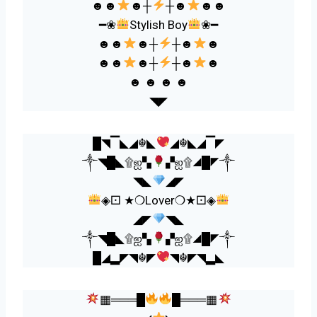
☻☻
☻┼
┼☻
☻☻
━❀
Stylish Boy
❀━
☻☻
☻┼
┼☻
☻
☻☻
☻┼
┼☻
☻
☻ ☻ ☻ ☻
◥◤
█◥▔◣◢☬◣
◢☬◣◢▔◤
༒◥█◣۩ஐ▚
▞ஐ۩◢█◤༒
◥◣
◢◤
◈⚀ ★❍Lover❍★⚀◈
◢◤
◥◣
༒◥█◣۩ஐ▚
▞ஐ۩◢█◤༒
█◢▂◤◥☬◤
◥☬◤◥▂◣
▦═══█
█═══▦