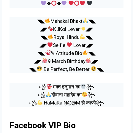
❖
❖
◥◣
Mahakal Bhakt
◥◣
◢◤
KιƚKαƚ Løver
◢◤
◥◣
Royal Hindu
◥◣
◢◤
Selfie
Lover◢◤
◥◣
% Attitude Bio
◥◣
◢◤
9 March Birthday
◢◤
◥◣
Be Perfect, Be Better
◥◣
꧁
भक्त हनुमान का
꧂
꧁
दीवाना महादेव का
꧂
꧁
HaMaRa Ņ@@M ही काफी꧂
Facebook VIP Bio