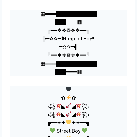
▦═══███████████
███═══▦
╔━━❖❖❁❖❖━━╗
╠━✫✫━❥Legend Boy￭
━✫✫━╣
╚━━❖❖❁❖❖━━╝
▦═══███████████
███═══▦
✿
✿
꧁
◣
◢
꧂
꧁
◣
◢
꧂
╔━━✦✦
✦✦━━╗
Street Boy