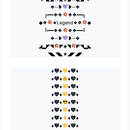
❖─❥
❥─❖
╔━━❖❖
❖❖━━╗
◆❖
★Legend★❖
◆
╚━━❖❖
❖❖━━╝
❖─❥
❥─❖
◢▂◤◥
◤◈◥
◤◥▂◣
◥◣◥◣★◢◤◢◤
♦️
♦️
♦️
♦️
♦️
♦️
♦️
♦️
♦️
♦️
♦️
♦️
♦️
♦️
♦️
♦️
♦️
♦️
♦️
♦️
♦️
♦️
♦️
♦️
♦️
♦️
♦️
♦️
♦️
♦️
♦️
♦️