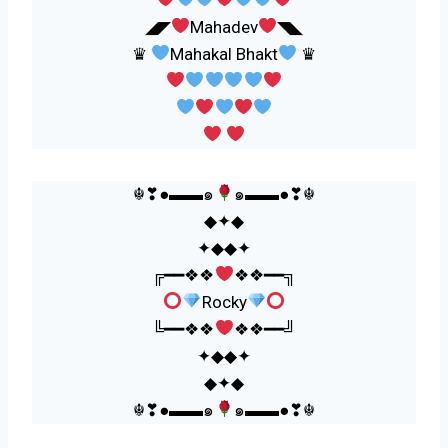
◢◤
Mahadev
◥◣
♛
Mahakal Bhakt
♛
☬❣●▬▬๑
๑▬▬●❣☬
◆✦◆
✦◆◆✦
╔━━❖❖
❖❖━━╗
Rocky
╚━━❖❖
❖❖━━╝
✦◆◆✦
◆✦◆
☬❣●▬▬๑
๑▬▬●❣☬