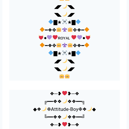
◢◤
◥◣
◥◣
◢◤
▇★
★▇
━❖✥
✥❖━
●
ʀᴏʏᴀʟ
●
━❖✥
✥❖━
▇★
★▇
◢◤
◥◣
◥◣
◢◤
❖─❥
❥─❖
╔━━❖❖
❖❖━━╗
◆❖
❉Attitude-Boy❉❖
◆
╚━━❖❖
❖❖━━╝
❖─❥
❥─❖