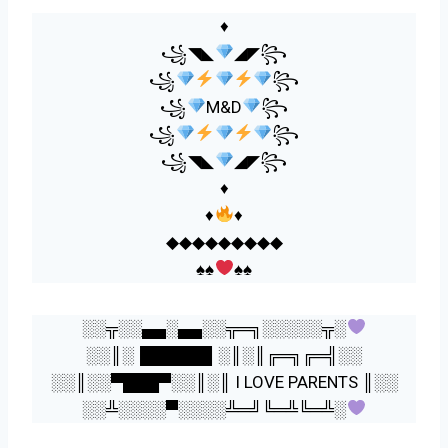
♦
꧁◥◣
◢◤꧂
꧁
꧂
꧁
M&D
꧂
꧁
꧂
꧁◥◣
◢◤꧂
♦
♦
♦
◆◆◆◆◆◆◆◆◆
♠️
♠️
♠️
♠️
░░╦░░▄▄░▄▄░░╦═╗░░░░░╦░
░░║░▐█████▌░║░║╔═╗╔═╣░░
░░║░░▀███▀░░║░║ I LOVE PARENTS ║░░
░░╩░░░░▀░░░░╩═╝╚═╩╚═╩░