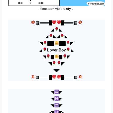
facebook vip bio style
▦═══█
█═══▦
◢
◣
◢
◣◢
◣
◥
▇▇
▇▇
◤
◢
Lover Boy
◣
◥
▇
▇
◤
◥
◤
◥◤
▦═══█
█═══▦
◥
◤
◥
◤
◥
◤
╭◥
◤╮