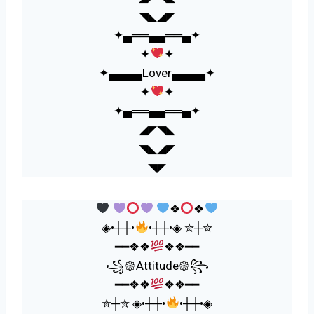
◥◣◢◤
✦▄══▄▄══▄✦
✦
✦
✦▄▄▄▄Lover▄▄▄▄✦
✦
✦
✦▄══▄▄══▄✦
◢◤◥◣
◥◣◢◤
◥◤
❖
❖
◈•┼┼•
•┼┼•◈ ✮┼✮
━━❖❖
❖❖━━
꧁𑁍Attitude𑁍꧂
━━❖❖
❖❖━━
✮┼✮ ◈•┼┼•
•┼┼•◈