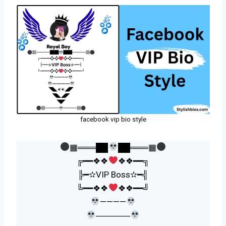
facebook vip bio style
▦═══██
██═══▦
╔━━❖❖
❖❖━━╗
╠━✫VIP Boss✫━╣
╚━━❖❖
❖❖━━╝
————
――――