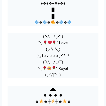
♦️❖♦️❖♦️❖♦️❖♦️
█
█
❖
❖
❖
❖
(“•.\ . |/ ¸.•“´)
“•¸.
“ Love
(¸.•“/|“•.¸)
‘
,
•,, fb vip bio ¸.•°*. *
(“•.\ . |/ ¸.•“´)
“•¸.
“ Royal
(¸.•“/|`“•.¸)
◢◣
☻ ☻ ☻ ☻
☻
☻┼
┼☻
☻