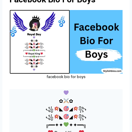
facebook bio for boys
✿
✿
꧁
◣
◢
꧂
꧁
◣
◢
꧂
╔━━✦✦
✦✦━━╗