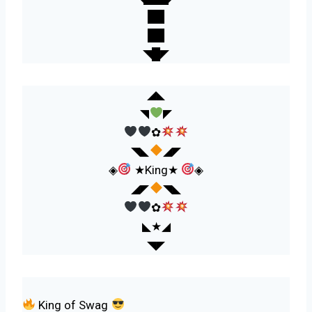
██
██
◥█◤
◢◣
◥
◤
✿
◥◣
◢◤
◈
★King★
◈
◢◤
◥◣
✿
◣★◢
◥◤
King of Swag