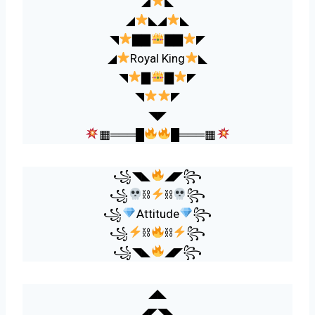
◢
◣
◢
◣◢
◣
◥
▇▇
▇▇
◤
◢
Royal King
◣
◥
▇
▇
◤
◥
◤
◥◤
▦═══█
█═══▦
꧁◥◣
◢◤꧂
꧁
⛓
⛓
꧂
꧁
Attitude
꧂
꧁
⛓
⛓
꧂
꧁◥◣
◢◤꧂
◢◣
◢◤◥◣