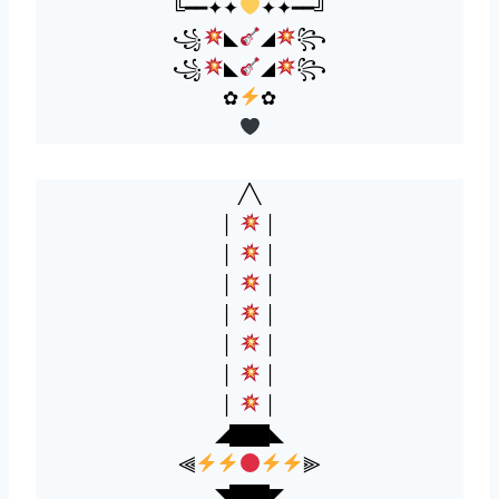
╚━━✦✦
✦✦━━╝
꧁
◣
◢
꧂
꧁
◣
◢
꧂
✿
✿
╱╲
│
│
│
│
│
│
│
│
│
│
│
│
│
│
◢███◣
⫷
⫸
◥███◤