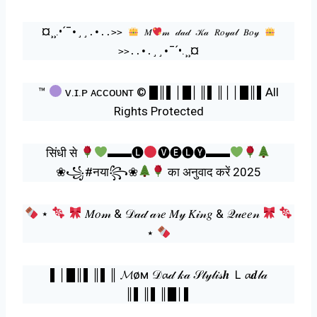
¤¸¸.•´¯
•¸¸.•..>>
𝑀
𝓂 𝒹𝒶𝒹 𝒦𝒶 𝑅𝑜𝓎𝒶𝓁 𝐵𝑜𝓎
¯´•.¸¸¤
>>..•.¸¸•
™
ᴠ.ɪ.ᴘ ᴀᴄᴄᴏᴜɴᴛ © █║▌│█│║▌║││█║▌All
Rights Protected
सिंधी से
▬▬🅛
🅥🅔🅛🅨▬▬
❀꧁#नया꧂❀
का अनुवाद करें 2025
⋆
𝑀𝑜𝓂 & 𝒟𝒶𝒹 𝒶𝓇𝑒 𝑀𝓎 𝐾𝒾𝓃𝑔 & 𝒬𝓊𝑒𝑒𝓃
⋆
▌│█║▌║▌║ 𝓜øм 𝒟𝓪𝒹 𝓀𝒶 𝒮𝓉𝓎𝓁𝒾𝓈𝒉 Ｌ𝓪𝒅𝓁𝒶
║▌║▌║█│▌