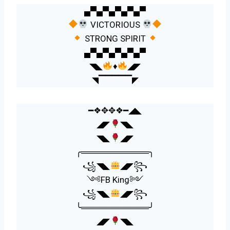
▄▀▄▀▄▀▄▀▄▀
VICTORIOUS
STRONG SPIRIT
▄▀▄▀▄▀▄▀▄▀
◥◣
♦
◢◤
◥▔▔▔▔▔◤
━❖✥✥❖━◢◣
◢◤
◥◣
◥◣
◢◤
╭═══════════╮
꧁◥◣
◢◤꧂
༺FB King༻
꧁◥◣
◢◤꧂
╰═══════════╯
◢◤
◥◣