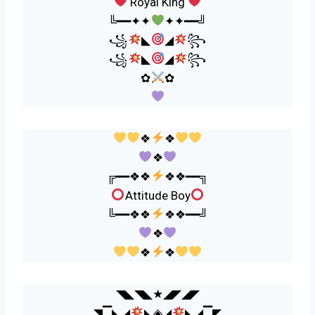
Royal King
╚━━✦✦
✦✦━━╝
꧁
◣
◢
꧂
꧁
◣
◢
꧂
✿
✿
❖
❖
❖
╔━━❖❖
❖❖━━╗
Attitude Boy
╚━━❖❖
❖❖━━╝
❖
❖
❖
◥◣◥◣★◢◤◢◤
◥▔◣◢
◣◈◢
◣◢▔◤