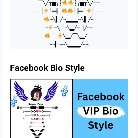
▔╲╱┳▅╮┊
┊╭▅┳╲╱┈┈
┈▕
╰━┫┊
┊┣━╯
▏┈┈
┈╲▍╱┈▂▂▂┈╲▍╱┈
┈
┈╲▏┈╲▂╱┈▕╱┈┈
┈┈
╲▂╱▔╲▂╱┈┈
┈┈▍┈┈╲▂▂▂╱┈┈
Facebook Bio Style