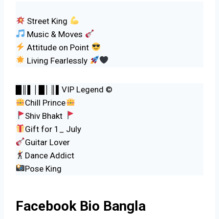
Street King
Music & Moves
Attitude on Point
Living Fearlessly
█║▌│█│║▌VIP Legend ©
Chill Prince
Shiv Bhakt
Gift for 1_ July
Guitar Lover
Dance Addict
Pose King
Facebook Bio Bangla