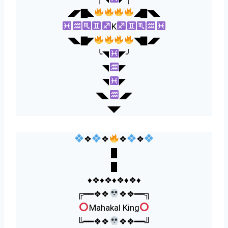
◢◤▇◣
◢▇◥◣
K
◥◣▇◤
◥▇◢◤
╰◥
◤╯
◥
◤
◥
◤
◥◣
◢◤
◥◤
❖
❖
❖
❖
█
█
♦️❖♦️❖♦️❖♦️❖♦️
╔━━❖❖
❖❖━━╗
Mahakal King
╚━━❖❖
❖❖━━╝