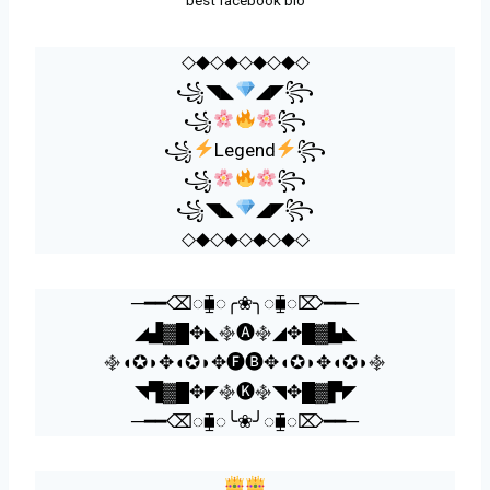
◇◆◇◆◇◆◇◆◇
꧁◥◣
◢◤꧂
꧁
꧂
꧁
Legend
꧂
꧁
꧂
꧁◥◣
◢◤꧂
◇◆◇◆◇◆◇◆◇
─━━⌫◌⧯◌╭❀╮◌⧯◌⌦━━─
◢▟▓█✥◣࿇🅐࿇◢✥█▓▙◣
࿇◖✪◗✥◖✪◗✥🅕🅑✥◖✪◗✥◖✪◗࿇
◥▜▓█✥◤࿇🅚࿇◥✥█▓▛◤
─━━⌫◌⧯◌╰❀╯◌⧯◌⌦━━─