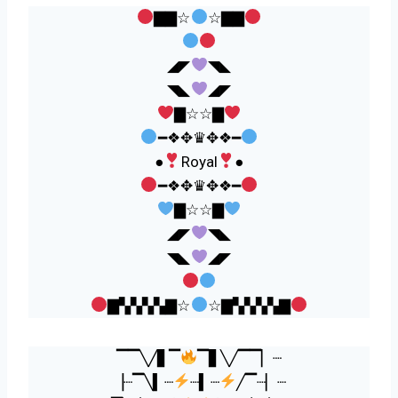
▇▇☆
☆▇▇
◢◤
◥◣
◥◣
◢◤
▇☆☆▇
━❖✥♛✥❖━
●
Royal
●
━❖✥♛✥❖━
▇☆☆▇
◢◤
◥◣
◥◣
◢◤
▇▚▚▚▚▇☆
☆▇▚▚▚▚▇
▔▔╲╱▋▔
▔▋╲╱▔▔▏┈
▕┈▔╲▍┈
┈▍┈
╱▔┈▏┈