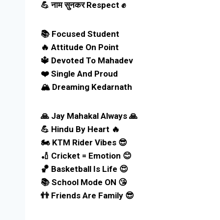
💪 नाम सुनकर Respect ✊
📚 Focused Student
🔥 Attitude On Point
🔱 Devoted To Mahadev
❤️ Single And Proud
🏔️ Dreaming Kedarnath
🙏 Jay Mahakal Always 🙏
💪 Hindu By Heart 🔥
🏍️ KTM Rider Vibes 😎
🏏 Cricket = Emotion 😊
🏀 Basketball Is Life 😍
📚 School Mode ON 😘
👬 Friends Are Family 😎