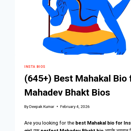
INSTA BIOS
(645+) Best Mahakal Bio 
Mahadev Bhakt Bios
By
Deepak Kumar
February 4, 2026
Are you looking for the
best Mahakal bio for In
girl
, एक
perfect Mahadev Bhakt bio
आपके भगवान शि