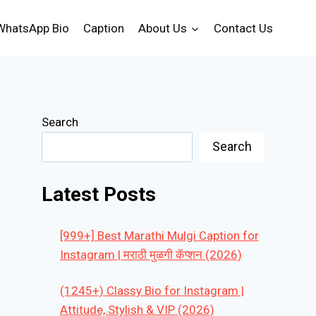
WhatsApp Bio
Caption
About Us
Contact Us
Search
Search
Latest Posts
[999+] Best Marathi Mulgi Caption for
Instagram | मराठी मुळगी कॅप्शन (2026)
(1245+) Classy Bio for Instagram |
Attitude, Stylish & VIP (2026)