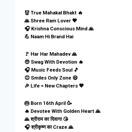
👹 True Mahakal Bhakt 🔥
🙏 Shree Ram Lover 💖
🎧 Krishna Conscious Mind 🙏
💪 Naam Hi Brand Hai
🚩 Har Har Mahadev 🙏
😎 Swag With Devotion 🔥
🎧 Music Feeds Soul 🎵
😊 Smiles Only Zone 😄
🎉 Life = New Chapters 💖
🎂 Born 16th April 🥳
🔥 Devotee With Golden Heart 🙏
🙏 श्रीराम का दिवाना 😘
🎧 श्रीकृष्ण का Craze 🙏