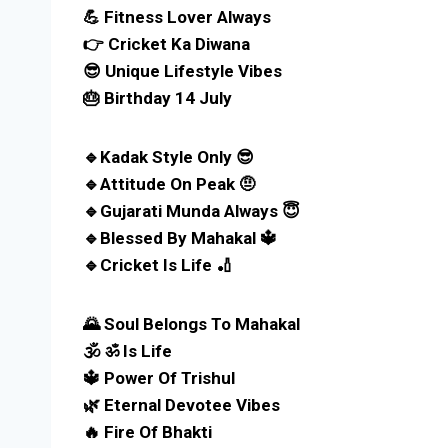
💪 Fitness Lover Always
👉 Cricket Ka Diwana
😎 Unique Lifestyle Vibes
🎂 Birthday 14 July
🔹Kadak Style Only 😎
🔹Attitude On Peak 🤨
🔹Gujarati Munda Always 😇
🔹Blessed By Mahakal 🔱
🔹Cricket Is Life 🏏
🌄 Soul Belongs To Mahakal
🕉️ ॐ Is Life
🔱 Power Of Trishul
🌿 Eternal Devotee Vibes
🔥 Fire Of Bhakti